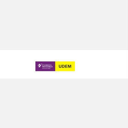
Bachillerato con
Enfermería General
RNAO
Licenciatura en
Enfermería
Difusión
Posbásicos de
Becas
Enfermería
Contacto
Especialidades en
Enfermería