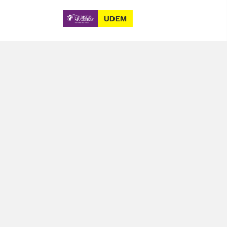
Bachillerato con
Enfermería General
RNAO
Licenciatura en
Enfermería
Difusión
Posbásicos de
Becas
Enfermería
Contacto
Especialidades en
Enfermería
15 de mayo, 1822, Maria Luisa,
Nuevo Obispado 64060 Monterrey
81 8122 8119
Visitar escuela hermana